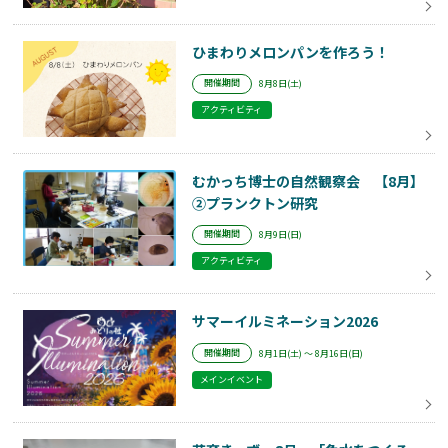
ひまわりメロンパンを作ろう！
開催期間
8月8日(土)
アクティビティ
むかっち博士の自然観察会 【8月】
②プランクトン研究
開催期間
8月9日(日)
アクティビティ
サマーイルミネーション2026
開催期間
8月1日(土) ～ 8月16日(日)
メインイベント