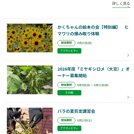
詳しく見る
かくちゃんの絵本の会【特別編】 ヒ
マワリの摘み取り体験
開催期間
8月23日(日)
アクティビティ
2026年度「ミヤギシロメ（大豆）」オ
ーナー募集開始
開催期間
8月5日(水) ～ 8月31日(月)
その他
バラの夏剪定講習会
開催期間
8月22日(土)
アクティビティ