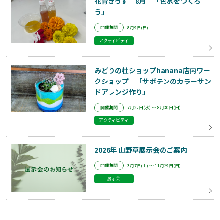
花育きっず 8月 「色水をつくろ
う」
開催期間
8月9日(日)
アクティビティ
みどりの杜ショップhanana店内ワー
クショップ 「サボテンのカラーサン
ドアレンジ作り」
開催期間
7月22日(水) ～ 8月30日(日)
アクティビティ
2026年 山野草展示会のご案内
開催期間
3月7日(土) ～ 11月29日(日)
展示会