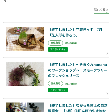
す。
詳しく見る
【終了しました】花育きっず 7月
「芝人形を作ろう」
開催期間
7月12日(日)
アクティビティ
【終了しました】～きまぐれhanana
のワークショップ～ スモークツリー
のフレッシュリース
開催期間
6月13日(土)
アクティビティ
【終了しました】むかっち博士の自然
観察会 【6月】➁田んぼの生き物を