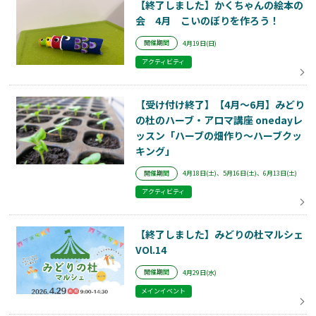
【終了しました】かくちゃんの絵本の
会 4月 こいのぼりを作ろう！
開催期間
4月19日(日)
アクティビティ
【受け付け終了】【4月～6月】みどり
の杜のハーブ・アロマ講座 onedayレ
ッスン「ハーブの畑作り～ハーブクッ
キング」
開催期間
4月18日(土)、5月16日(土)、6月13日(土)
アクティビティ
【終了しました】みどりの杜マルシェ
VOl.14
開催期間
4月29日(水)
メインイベント