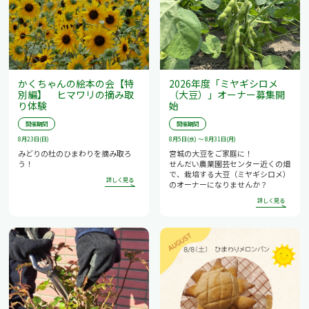
かくちゃんの絵本の会【特
2026年度「ミヤギシロメ
別編】 ヒマワリの摘み取
（大豆）」オーナー募集開
り体験
始
開催期間
開催期間
8月23日(日)
8月5日(水) ～ 8月31日(月)
みどりの杜のひまわりを摘み取ろ
宮城の大豆をご家庭に！
う！
せんだい農業園芸センター近くの畑
で、栽培する大豆（ミヤギシロメ）
のオーナーになりませんか？