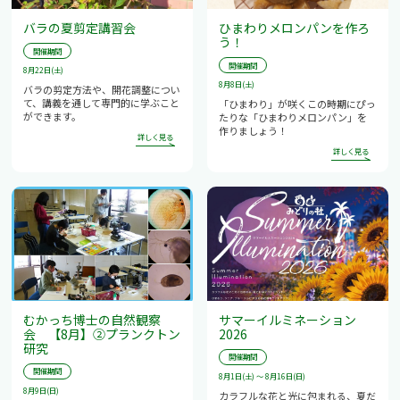
バラの夏剪定講習会
ひまわりメロンパンを作ろ
う！
開催期間
開催期間
8月22日(土)
8月8日(土)
バラの剪定方法や、開花調整につい
て、講義を通して専門的に学ぶこと
「ひまわり」が咲くこの時期にぴっ
ができます。
たりな「ひまわりメロンパン」を
作りましょう！
むかっち博士の自然観察
サマーイルミネーション
会 【8月】②プランクトン
2026
研究
開催期間
開催期間
8月1日(土) ～ 8月16日(日)
8月9日(日)
カラフルな花と光に包まれる、夏だ