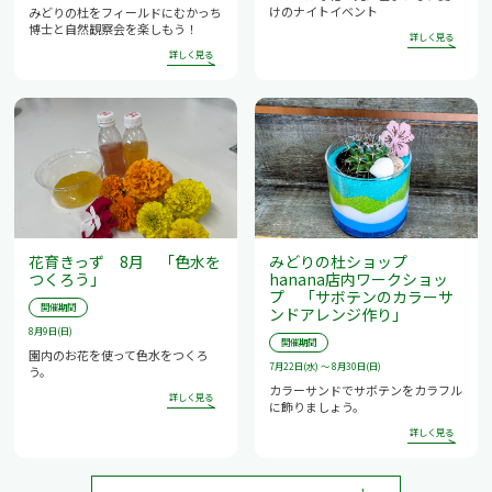
けのナイトイベント
みどりの杜をフィールドにむかっち
博士と自然観察会を楽しもう！
花育きっず 8月 「色水を
みどりの杜ショップ
つくろう」
hanana店内ワークショッ
プ 「サボテンのカラーサ
開催期間
ンドアレンジ作り」
8月9日(日)
開催期間
園内のお花を使って色水をつくろ
7月22日(水) ～ 8月30日(日)
う。
カラーサンドでサボテンをカラフル
に飾りましょう。
詳しく見る