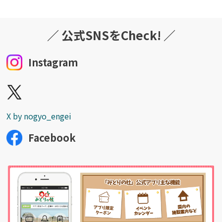
／ 公式SNSをCheck! ／
詳しく見る
Instagram
X by nogyo_engei
Facebook