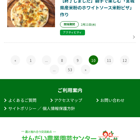
【終了しました】親子で楽しむ「宮城
県産米粉のホワイトソース米粉ピザ」
作り
開催期間
2月11日(水)
アクティビティ
«
1
...
8
9
10
11
12
...
53
»
ご利用案内
よくあるご質問
アクセスマップ
お問い合わせ
サイトポリシー ／ 個人情報保護方針