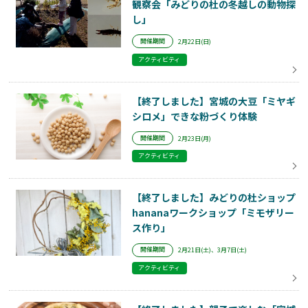
観察会「みどりの杜の冬越しの動物探
し」
開催期間
2月22日(日)
アクティビティ
【終了しました】宮城の大豆「ミヤギ
シロメ」できな粉づくり体験
開催期間
2月23日(月)
アクティビティ
【終了しました】みどりの杜ショップ
hananaワークショップ「ミモザリー
ス作り」
開催期間
2月21日(土)、3月7日(土)
アクティビティ