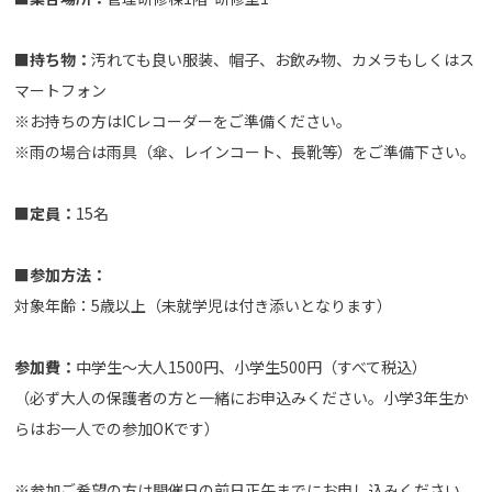
■持ち物：
汚れても良い服装、帽子、お飲み物、カメラもしくはス
マートフォン
※お持ちの方はICレコーダーをご準備ください。
※雨の場合は雨具（傘、レインコート、長靴等）をご準備下さい。
■定員：
15名
■参加方法：
対象年齢：5歳以上（未就学児は付き添いとなります）
参加費：
中学生～大人1500円、小学生500円（すべて税込）
（必ず大人の保護者の方と一緒にお申込みください。小学3年生か
らはお一人での参加OKです）
※参加ご希望の方は開催日の前日正午までにお申し込みください。