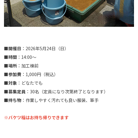
■
開催日
：2026年5月24日（日）
■
時間
：14:00～
■
場所
：加工棟前
■
参加費
：1,000円（税込）
■
対象
：どなたでも
■
募集定員
：30名（定員になり次第終了となります）​​​​​​
■
持ち物
：作業しやすく汚れても良い服装、軍手
※バケツ稲はお持ち帰りできます