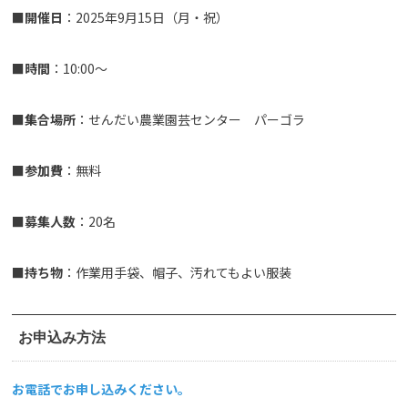
■
開催日
：2025年9月15日（月・祝）
■
時間
：10:00～
■
集合場所
：せんだい農業園芸センター パーゴラ
■
参加費
：無料
■
募集人数
：20名
■持ち物
：作業用手袋、帽子、汚れてもよい服装
お申込み方法
お電話でお申し込みください。