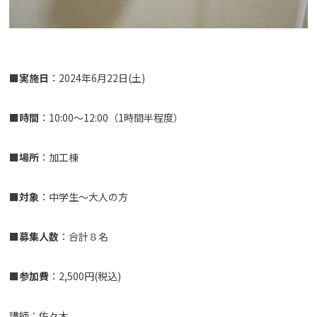
■
実施日
：2024年6月22日(土)
■
時間
：10:00～12:00（1時間半程度）
■
場所
：加工棟
■
対象
：中学生～大人の方
■
募集人数
：合計８名
■
参加費
：2,500円(税込)
講師：佐々木